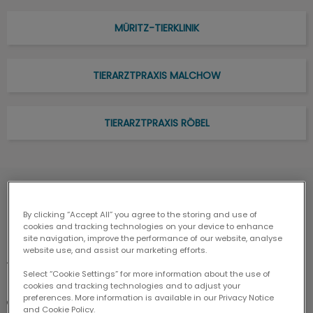
MÜRITZ-TIERKLINIK
TIERARZTPRAXIS MALCHOW
TIERARZTPRAXIS RÖBEL
Müritz-Tierklinik
By clicking “Accept All” you agree to the storing and use of
cookies and tracking technologies on your device to enhance
site navigation, improve the performance of our website, analyse
website use, and assist our marketing efforts.
Goethestraße 52

Select “Cookie Settings” for more information about the use of
17192 Waren (Müritz)
cookies and tracking technologies and to adjust your
preferences. More information is available in our Privacy Notice
03991 66 46 26
and Cookie Policy.